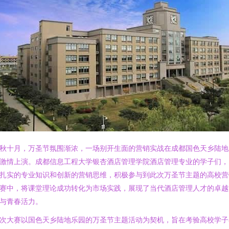
秋十月，万圣节氛围渐浓，一场别开生面的营销实战在成都国色天乡陆地
激情上演。成都信息工程大学银杏酒店管理学院酒店管理专业的学子们，
扎实的专业知识和创新的营销思维，积极参与到此次万圣节主题的高校营
赛中，将课堂理论成功转化为市场实践，展现了当代酒店管理人才的卓越
与青春活力。
次大赛以国色天乡陆地乐园的万圣节主题活动为契机，旨在考验高校学子