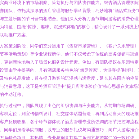
实商业环境下的市场洞察、策划执行与团队协作能力。银杏酒店管理学院
赛团队，依托其深厚的酒店管理与服务学科背景，巧妙地将“酒店式服务”
与主题乐园的节日营销相结合。他们深入分析万圣节期间游客的消费心理
为特征，围绕“惊悚、趣味、沉浸式体验”的核心，精心设计了一系列线上
联动推广方案。
方案策划阶段，同学们充分运用了《酒店市场营销》、《客户关系管理》
节事活动策划》等专业课程所学。他们不仅考虑了传统的票务促销与渠道
，更创新性地融入了场景化服务设计元素。例如，有团队提议在乐园特定
设置由学生扮演的、具有酒店服务特色的“幽灵管家”，为游客提供指引、
及特色礼品发放，旨在提升游客的沉浸感与满意度，延长其在园内的停留
与消费意愿，这正是将酒店管理中“提升宾客体验价值”核心思想在文旅场
的生动迁移。
执行过程中，团队展现了出色的组织协调与应变能力。从前期市场调研、
客群定位，到宣传物料设计、社交媒体话题营造，再到活动当天的现场推
客户反馈收集，各个环节都体现了酒店管理专业所强调的细节把控与流程
。同学们身着学院制服，以专业的服务礼仪与沟通技巧，向广大游客推介
万圣特色项目，其热情、专业与创意获得了乐园方与游客们的一致好评。